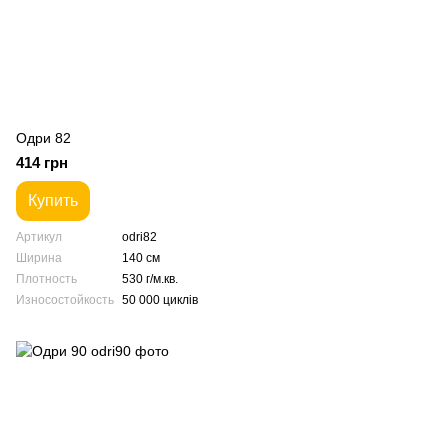
Одри 82
414 грн
Купить
Артикул
odri82
Ширина
140 см
Плотность
530 г/м.кв.
Износостойкость
50 000 циклів