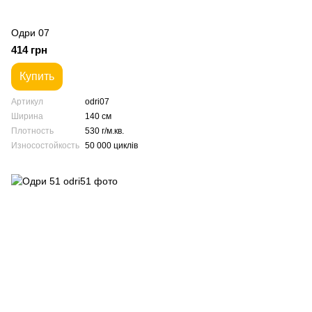
Одри 07
414 грн
Купить
Артикул
odri07
Ширина
140 см
Плотность
530 г/м.кв.
Износостойкость
50 000 циклів