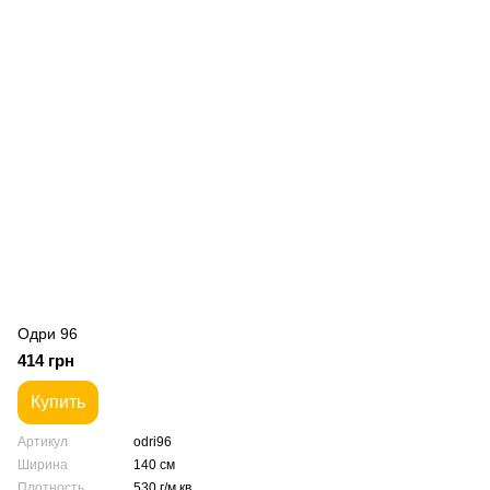
Одри 96
414 грн
Купить
Артикул
odri96
Ширина
140 см
Плотность
530 г/м.кв.