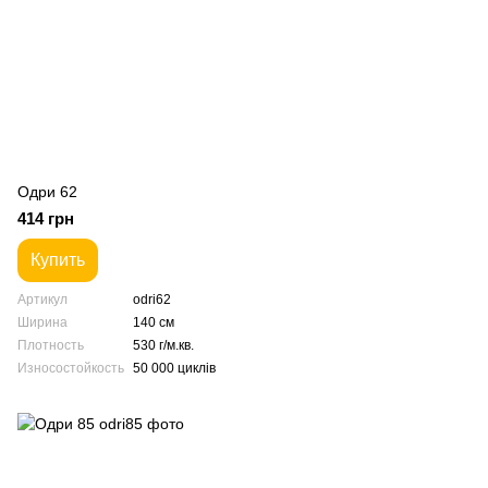
Одри 62
414 грн
Купить
Артикул
odri62
Ширина
140 см
Плотность
530 г/м.кв.
Износостойкость
50 000 циклів