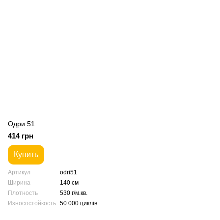
Одри 51
414 грн
Купить
Артикул
odri51
Ширина
140 см
Плотность
530 г/м.кв.
Износостойкость
50 000 циклів