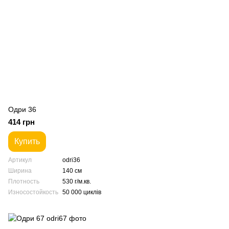
Одри 36
414 грн
Купить
Артикул
odri36
Ширина
140 см
Плотность
530 г/м.кв.
Износостойкость
50 000 циклів