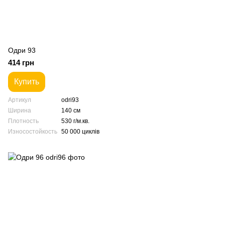
Одри 93
414 грн
Купить
Артикул
odri93
Ширина
140 см
Плотность
530 г/м.кв.
Износостойкость
50 000 циклів