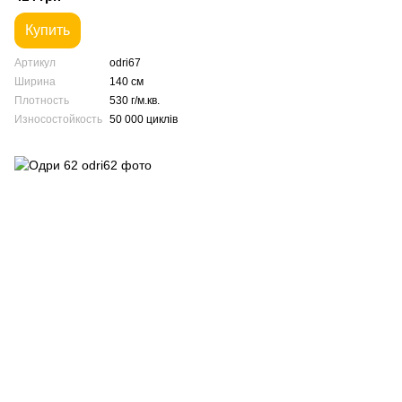
Купить
Артикул
odri67
Ширина
140 см
Плотность
530 г/м.кв.
Износостойкость
50 000 циклів