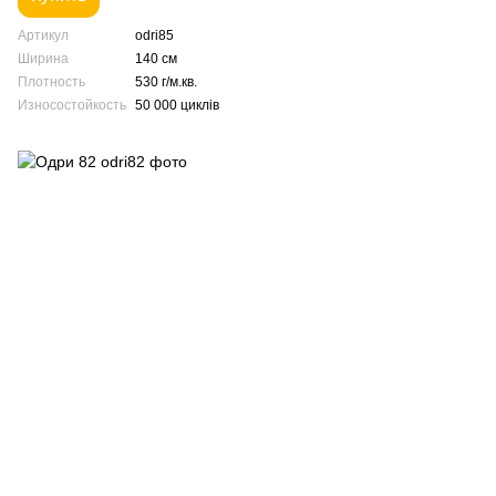
Артикул
odri85
Ширина
140 см
Плотность
530 г/м.кв.
Износостойкость
50 000 циклів