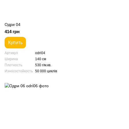
Одри 04
414 грн
Купить
Артикул
odri04
Ширина
140 см
Плотность
530 г/м.кв.
Износостойкость
50 000 циклів