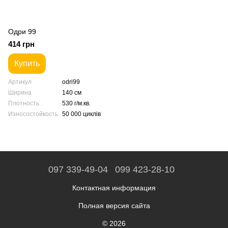
Одри 99
414 грн
Купить
Артикул
odri99
Ширина
140 см
Плотность
530 г/м.кв.
Износостойкость
50 000 циклів
097 339-49-04
099 423-28-10
Контактная информация
Полная версия сайта
© 2026