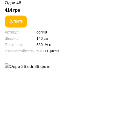
Одри 48
414 грн
Купить
Артикул
odri48
Ширина
140 см
Плотность
530 г/м.кв.
Износостойкость
50 000 циклів