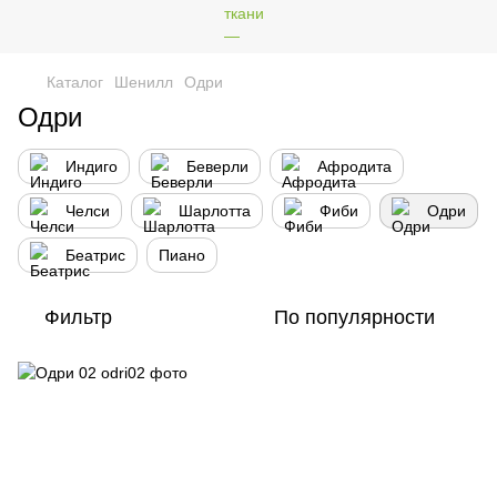
Каталог
Шенилл
Одри
Одри
Индиго
Беверли
Афродита
Челси
Шарлотта
Фиби
Одри
Беатрис
Пиано
Фильтр
По популярности