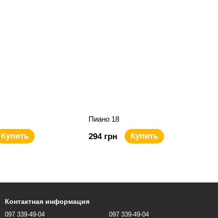
Пиано 18
Купить
Купить
294 грн
Контактная информация
097 339-49-04
097 339-49-04