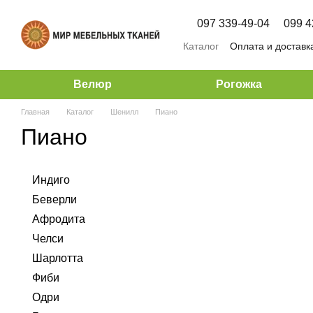
Перейти к основному контенту
097 339-49-04
099 4
Каталог
Оплата и доставк
Велюр
Рогожка
Главная
Каталог
Шенилл
Пиано
Пиано
Индиго
Беверли
Афродита
Челси
Шарлотта
Фиби
Одри