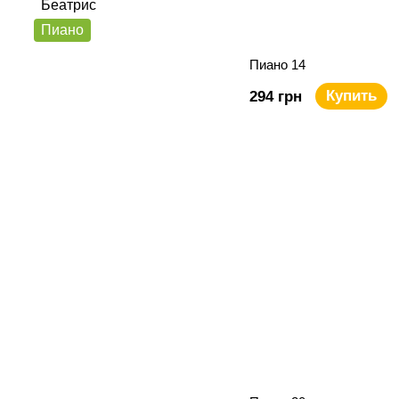
Беатрис
Пиано
Пиано 14
Купить
294 грн