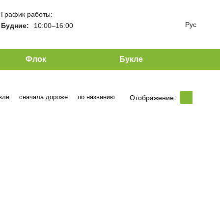
График работы:
Рус
Будние:
10:00–16:00
Флок
Букле
вле
сначала дороже
по названию
Отображение: