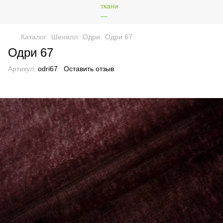
Каталог
Шенилл
Одри
Одри 67
Одри 67
Артикул:
odri67
Оставить отзыв