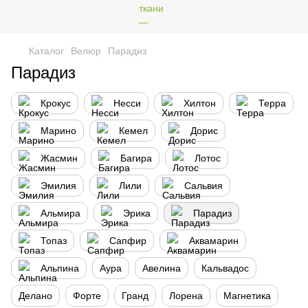
Каталог
Велюр
Парадиз
Парадиз
Крокус
Несси
Хилтон
Терра
Марино
Кемел
Дорис
Жасмин
Багира
Лотос
Эмилия
Лили
Сальвия
Альмира
Эрика
Парадиз
Топаз
Сапфир
Аквамарин
Альпина
Аура
Авелина
Кальвадос
Делано
Форте
Гранд
Лорена
Магнетика