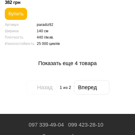
382 грн
Купить
Артикул
paradiz92
Ширина
140 см
Плотность
440 г/м.кв.
Износостойкость
25 000 циклів
Показать еще 4 товара
Назад
Вперед
1
из 2
097 339-49-04
099 423-28-10