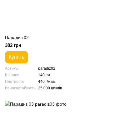
Парадиз 02
382 грн
Купить
Артикул
paradiz02
Ширина
140 см
Плотность
440 г/м.кв.
Износостойкость
25 000 циклів