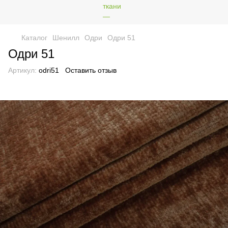
Каталог
Шенилл
Одри
Одри 51
Одри 51
Артикул:
odri51
Оставить отзыв