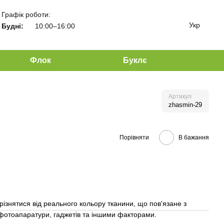
Графік роботи:
Укр
Будні:
10:00–16:00
Флок
Буклє
Артикул
zhasmin-29
Порівняти
В бажання
різнятися від реального кольору тканини, що пов'язане з
отоапаратури, гаджетів та іншими факторами.