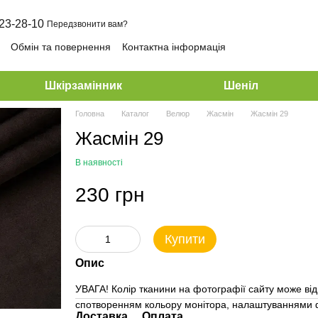
23-28-10
Передзвонити вам?
Обмін та повернення
Контактна інформація
Шкірзамінник
Шеніл
Головна
Каталог
Велюр
Жасмін
Жасмін 29
Жасмін 29
В наявності
230 грн
Купити
Опис
УВАГА! Колір тканини на фотографії сайту може від
спотворенням кольору монітора, налаштуваннями ф
Доставка
Оплата