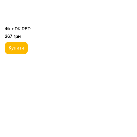
Фiнт DK.RED
267 грн
Купити