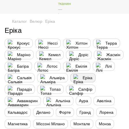
Каталог
Велюр
Еріка
Еріка
Крокус
Нессі
Хілтон
Терра
Маріно
Кемел
Доріс
Жасмін
Багіра
Лотос
Емiлiя
Лілі
Сальвія
Альміра
Еріка
Парадіз
Топаз
Сапфір
Аквамарин
Альпіна
Аура
Авеліна
Кальвадос
Делано
Форте
Гранд
Лорена
Магнетика
Міссоні Мілано
Монтале
Монза