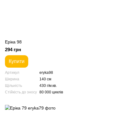
Еріка 98
294 грн
Купити
Артикул
eryka98
Ширина
140 см
Щільність
430 г/м.кв.
Стійкість до зносу
80 000 циклів