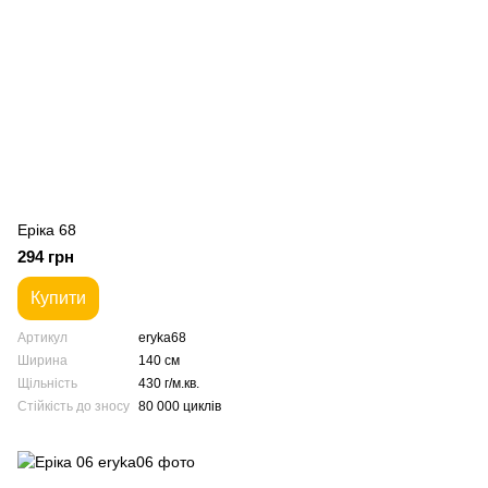
Еріка 68
294 грн
Купити
Артикул
eryka68
Ширина
140 см
Щільність
430 г/м.кв.
Стійкість до зносу
80 000 циклів