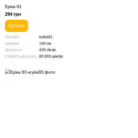
Еріка 81
294 грн
Купити
Артикул
eryka81
Ширина
140 см
Щільність
430 г/м.кв.
Стійкість до зносу
80 000 циклів