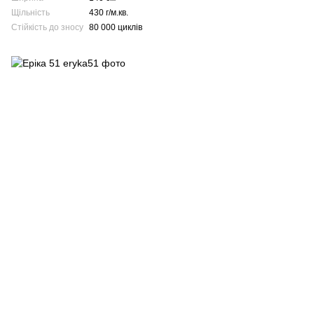
Щільність
430 г/м.кв.
Стійкість до зносу
80 000 циклів