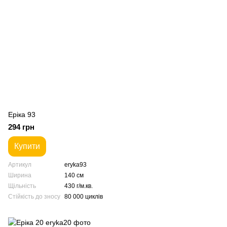
Еріка 93
294 грн
Купити
Артикул
eryka93
Ширина
140 см
Щільність
430 г/м.кв.
Стійкість до зносу
80 000 циклів