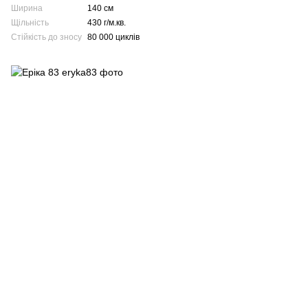
Ширина
140 см
Щільність
430 г/м.кв.
Стійкість до зносу
80 000 циклів