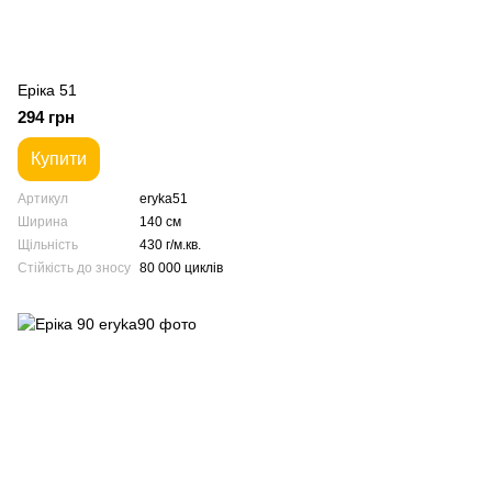
Еріка 51
294 грн
Купити
Артикул
eryka51
Ширина
140 см
Щільність
430 г/м.кв.
Стійкість до зносу
80 000 циклів