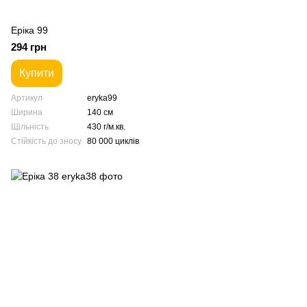
Еріка 99
294 грн
Купити
Артикул
eryka99
Ширина
140 см
Щільність
430 г/м.кв.
Стійкість до зносу
80 000 циклів