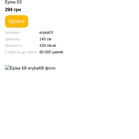
Еріка 03
294 грн
Купити
Артикул
eryka03
Ширина
140 см
Щільність
430 г/м.кв.
Стійкість до зносу
80 000 циклів