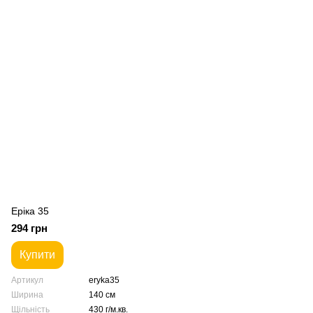
Еріка 35
294 грн
Купити
Артикул
eryka35
Ширина
140 см
Щільність
430 г/м.кв.