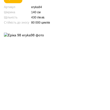
Артикул
eryka84
Ширина
140 см
Щільність
430 г/м.кв.
Стійкість до зносу
80 000 циклів