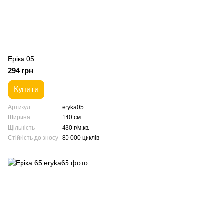
Еріка 05
294 грн
Купити
Артикул
eryka05
Ширина
140 см
Щільність
430 г/м.кв.
Стійкість до зносу
80 000 циклів