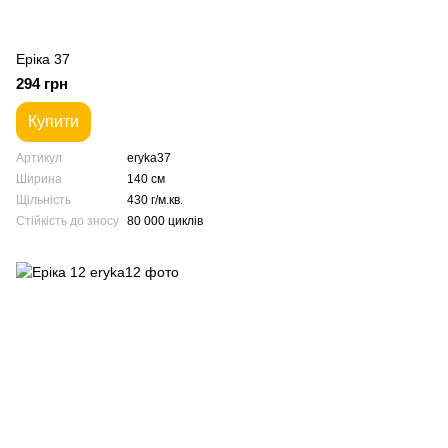
Еріка 37
294 грн
Купити
Артикул
eryka37
Ширина
140 см
Щільність
430 г/м.кв.
Стійкість до зносу
80 000 циклів