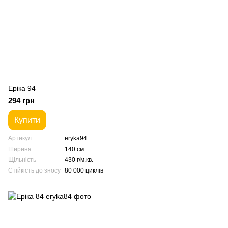
Еріка 94
294 грн
Купити
Артикул
eryka94
Ширина
140 см
Щільність
430 г/м.кв.
Стійкість до зносу
80 000 циклів