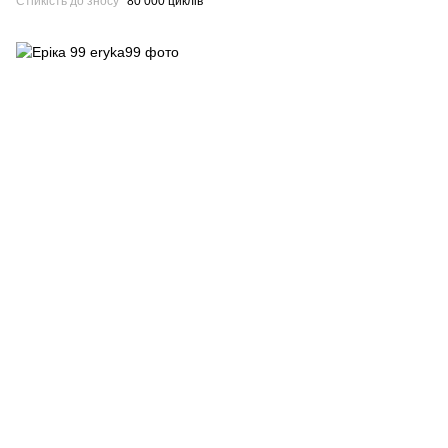
Стійкість до зносу
80 000 циклів