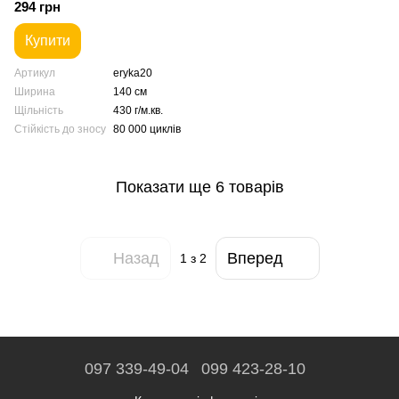
294 грн
Купити
Артикул
eryka20
Ширина
140 см
Щільність
430 г/м.кв.
Стійкість до зносу
80 000 циклів
Показати ще 6 товарів
Назад
Вперед
1
з 2
097 339-49-04
099 423-28-10