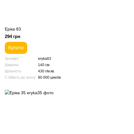
Еріка 83
294 грн
Купити
Артикул
eryka83
Ширина
140 см
Щільність
430 г/м.кв.
Стійкість до зносу
80 000 циклів