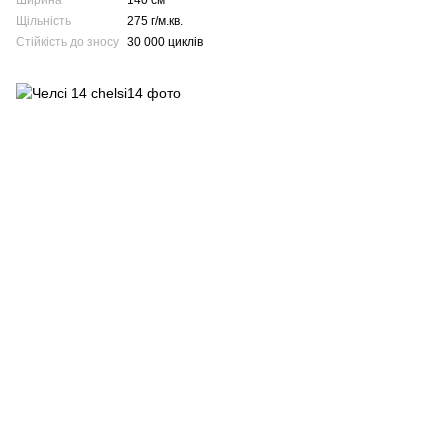
Ширина
140 см
Щільність
275 г/м.кв.
Стійкість до зносу
30 000 циклів