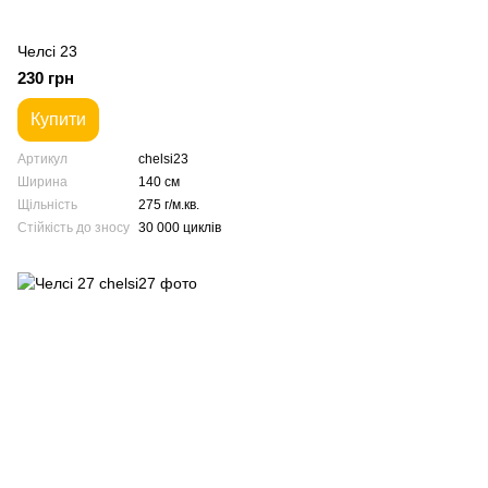
Челсі 23
230 грн
Купити
Артикул
chelsi23
Ширина
140 см
Щільність
275 г/м.кв.
Стійкість до зносу
30 000 циклів