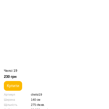
Челсі 19
230 грн
Купити
Артикул
chelsi19
Ширина
140 см
Щільність
275 г/м.кв.