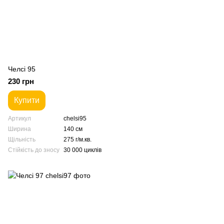
Челсі 95
230 грн
Купити
Артикул
chelsi95
Ширина
140 см
Щільність
275 г/м.кв.
Стійкість до зносу
30 000 циклів