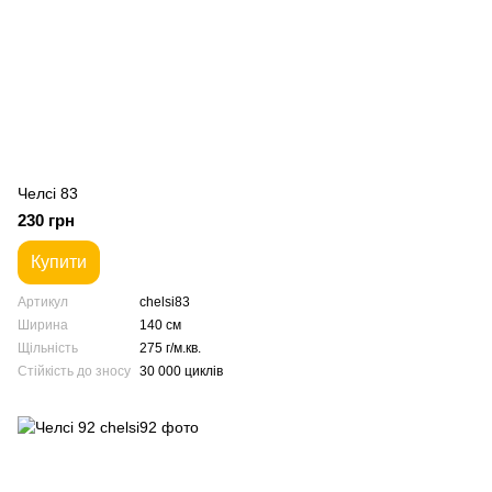
Челсі 83
230 грн
Купити
Артикул
chelsi83
Ширина
140 см
Щільність
275 г/м.кв.
Стійкість до зносу
30 000 циклів