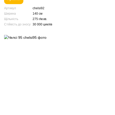
Артикул
chelsi92
Ширина
140 см
Щільність
275 г/м.кв.
Стійкість до зносу
30 000 циклів