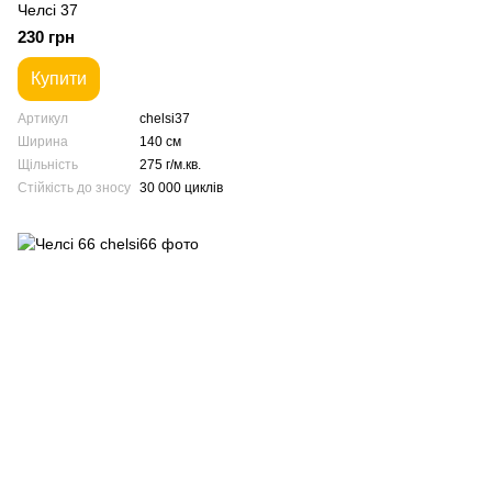
Челсі 37
230 грн
Купити
Артикул
chelsi37
Ширина
140 см
Щільність
275 г/м.кв.
Стійкість до зносу
30 000 циклів