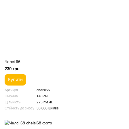
Челсі 66
230 грн
Купити
Артикул
chelsi66
Ширина
140 см
Щільність
275 г/м.кв.
Стійкість до зносу
30 000 циклів