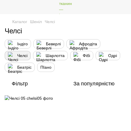
Каталог
Шеніл
Челсі
Челсі
Індіго
Беверлі
Афродіта
Челсі
Шарлотта
Фібі
Одрі
Беатріс
ПIано
Фільтр
За популярністю