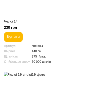
Челсі 14
230 грн
Купити
Артикул
chelsi14
Ширина
140 см
Щільність
275 г/м.кв.
Стійкість до зносу
30 000 циклів