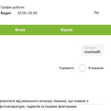
Графік роботи:
Укр
Будні:
10:00–16:00
Флок
Буклє
Артикул
sharlotta99
Порівняти
В бажання
різнятися від реального кольору тканини, що поване з
отоапаратури, гаджетів та іншими факторами.