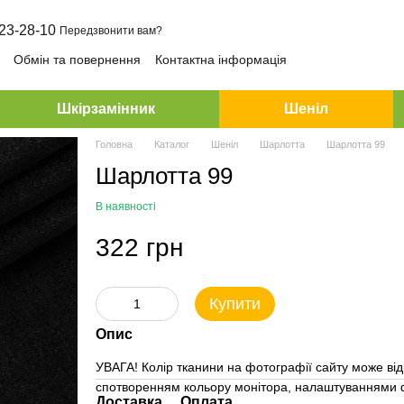
23-28-10
Передзвонити вам?
Обмін та повернення
Контактна інформація
Шкірзамінник
Шеніл
Головна
Каталог
Шеніл
Шарлотта
Шарлотта 99
Шарлотта 99
В наявності
322 грн
Купити
Опис
УВАГА! Колір тканини на фотографії сайту може від
спотворенням кольору монітора, налаштуваннями ф
Доставка
Оплата