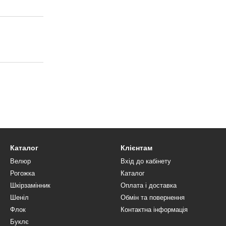
Каталог
Клієнтам
Велюр
Вхід до кабінету
Рогожка
Каталог
Шкірзамінник
Оплата і доставка
Шеніл
Обмін та повернення
Флок
Контактна інформація
Буклє