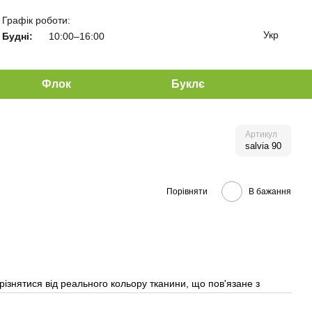
Графік роботи:
Укр
Будні:
10:00–16:00
Флок
Буклє
Артикул
salvia 90
Порівняти
В бажання
різнятися від реального кольору тканини, що пов'язане з