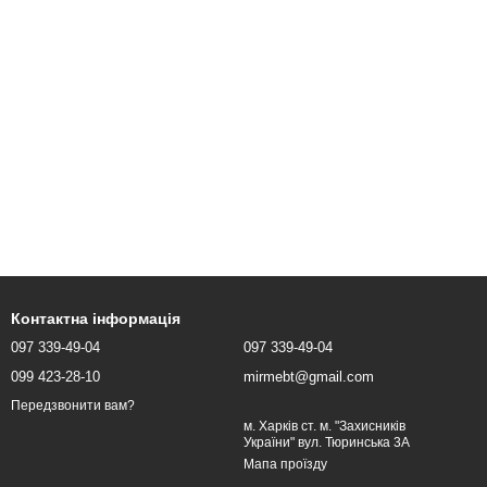
Контактна інформація
097 339-49-04
097 339-49-04
099 423-28-10
mirmebt@gmail.com
Передзвонити вам?
м. Харків ст. м. "Захисників
України" вул. Тюринська 3А
Мапа проїзду