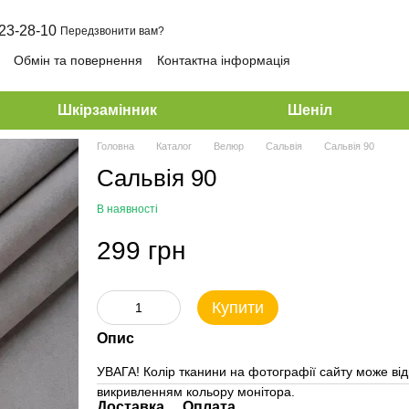
23-28-10
Передзвонити вам?
Обмін та повернення
Контактна інформація
Шкірзамінник
Шеніл
Головна
Каталог
Велюр
Сальвія
Сальвія 90
Сальвія 90
В наявності
299 грн
Купити
Опис
УВАГА! Колір тканини на фотографії сайту може від
викривленням кольору монітора.
Доставка
Оплата