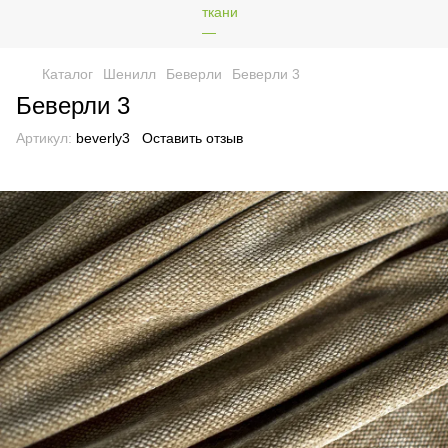
Каталог
Шенилл
Беверли
Беверли 3
Беверли 3
Артикул:
beverly3
Оставить отзыв