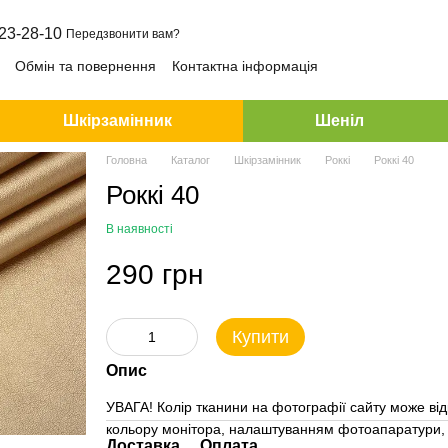
23-28-10
Передзвонити вам?
Обмін та повернення
Контактна інформація
Шкірзамінник
Шеніл
Головна
Каталог
Шкірзамінник
Роккі
Роккі 40
Роккі 40
В наявності
290 грн
Купити
Опис
УВАГА! Колір тканини на фотографії сайту може від
кольору монітора, налаштуванням фотоапаратури, 
Доставка
Оплата