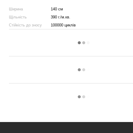
Ширина
140 см
Щільність
390 г./м.кв.
Стійкість до зносу
100000 циклів