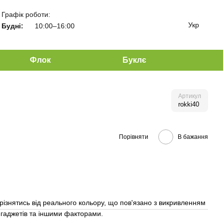
Графік роботи:
Укр
Будні:
10:00–16:00
Флок
Буклє
Артикул
rokki40
Порівняти
В бажання
різнятись від реального кольору, що пов'язано з викривленням
гаджетів та іншими факторами.