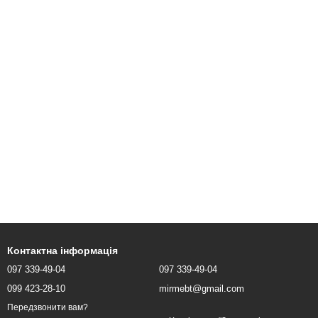
Контактна інформація
097 339-49-04
097 339-49-04
099 423-28-10
mirmebt@gmail.com
Передзвонити вам?