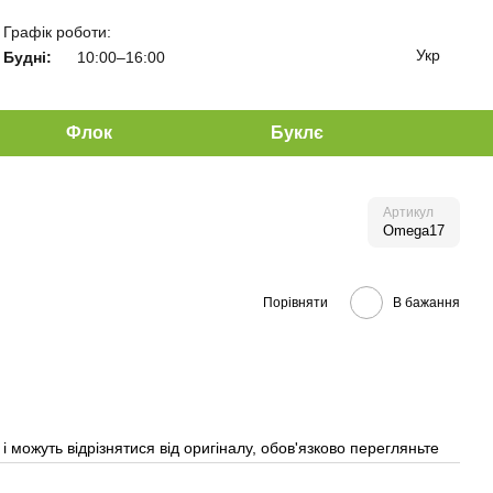
Графік роботи:
Укр
Будні:
10:00–16:00
Флок
Буклє
Артикул
Omega17
Порівняти
В бажання
 можуть відрізнятися від оригіналу, обов'язково перегляньте