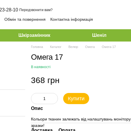
23-28-10
Передзвонити вам?
Обмін та повернення
Контактна інформація
Шкірзамінник
Шеніл
Головна
Каталог
Велюр
Омега
Омега 17
Омега 17
В наявності
368 грн
Купити
Опис
Кольори тканин залежать від налаштувань монітору і
зразки!
Доставка
Оплата