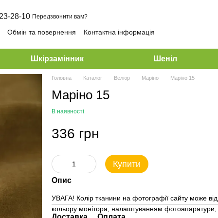
23-28-10
Передзвонити вам?
Обмін та повернення
Контактна інформація
Шкірзамінник
Шеніл
Головна
Каталог
Велюр
Маріно
Маріно 15
Маріно 15
В наявності
336 грн
Купити
Опис
УВАГА! Колір тканини на фотографії сайту може від
кольору монітора, налаштуванням фотоапаратури, 
Доставка
Оплата