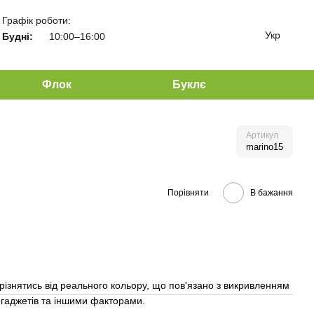
Графік роботи:
Укр
Будні:
10:00–16:00
Флок
Буклє
Артикул
marino15
Порівняти
В бажання
різнятись від реального кольору, що пов'язано з викривленням
гаджетів та іншими факторами.