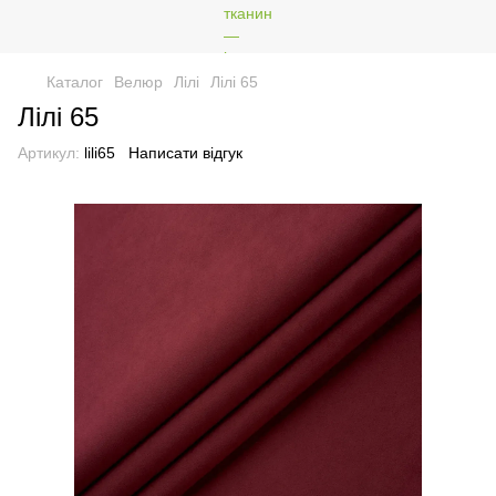
Каталог
Велюр
Лілі
Лілі 65
Лілі 65
Артикул:
lili65
Написати відгук