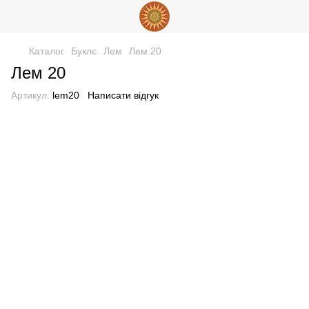
Каталог
Буклє
Лем
Лем 20
Лем 20
Артикул:
lem20
Написати відгук