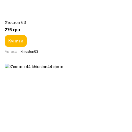
Х'юстон 63
276 грн
Купити
Артикул
khiuston63