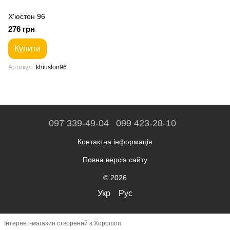
Х'юстон 96
276 грн
Купити
Артикул
khiuston96
097 339-49-04
099 423-28-10
Контактна інформація
Повна версія сайту
© 2026
Укр
Рус
Інтернет-магазин створений з Хорошоп