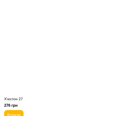
Х'юстон 27
276 грн
Купити