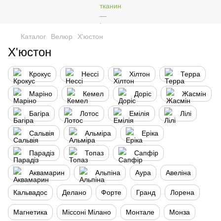
Каталог
Велюр
Х'юстон
Х'юстон
Крокус
Нессі
Хілтон
Терра
Маріно
Кемел
Доріс
Жасмін
Багіра
Лотос
Емiлiя
Лілі
Сальвія
Альміра
Еріка
Парадіз
Топаз
Сапфір
Аквамарин
Альпіна
Аура
Авеліна
Кальвадос
Делано
Форте
Гранд
Лорена
Магнетика
Міссоні Мілано
Монтале
Монза