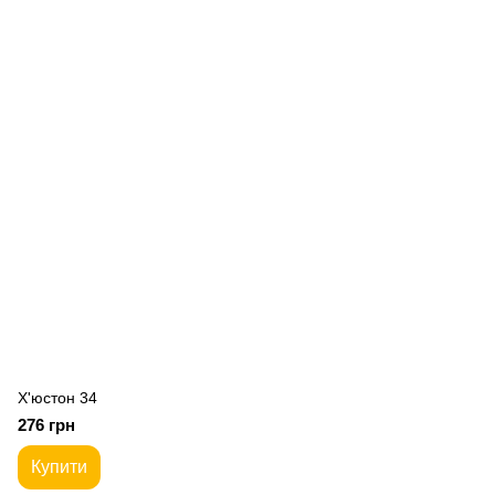
Х'юстон 34
276 грн
Купити