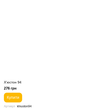
Х'юстон 94
276 грн
Купити
Артикул
khiuston94