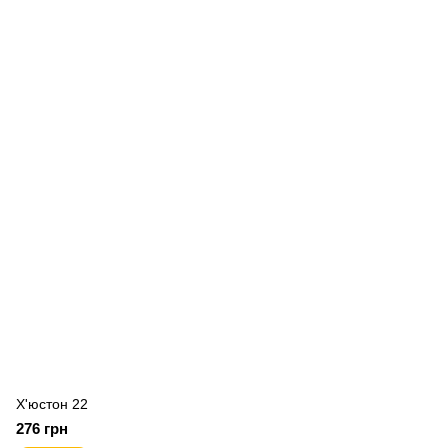
Х'юстон 22
276 грн