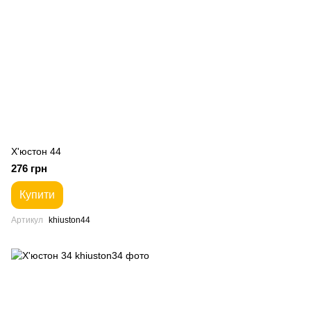
Х'юстон 44
276 грн
Купити
Артикул
khiuston44