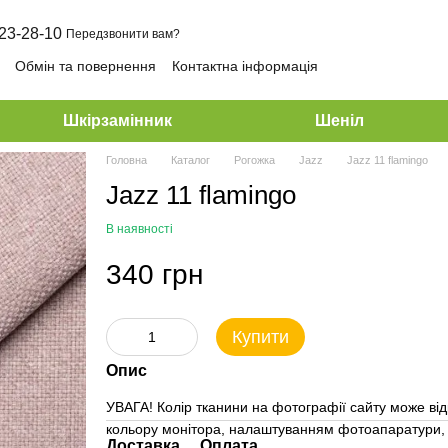
23-28-10
Передзвонити вам?
Обмін та повернення
Контактна інформація
Шкірзамінник
Шеніл
Головна
Каталог
Рогожка
Jazz
Jazz 11 flamingo
Jazz 11 flamingo
В наявності
340 грн
Купити
Опис
УВАГА! Колір тканини на фотографії сайту може від
кольору монітора, налаштуванням фотоапаратури, 
Доставка
Оплата