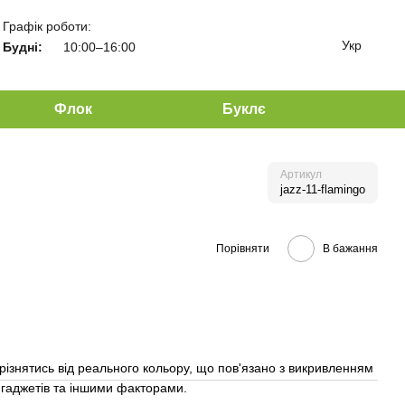
Графік роботи:
Укр
Будні:
10:00–16:00
Флок
Буклє
Артикул
jazz-11-flamingo
Порівняти
В бажання
різнятись від реального кольору, що пов'язано з викривленням
гаджетів та іншими факторами.