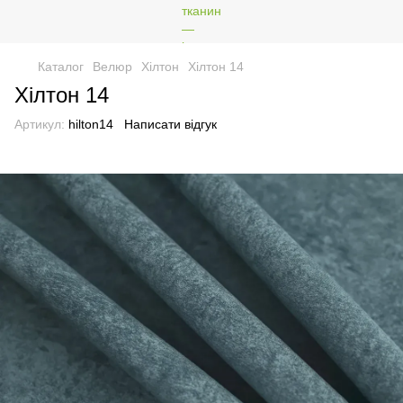
Каталог
Велюр
Хілтон
Хілтон 14
Хілтон 14
Артикул:
hilton14
Написати відгук