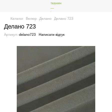
Каталог
Велюр
Делано
Делано 723
Делано 723
Артикул:
delano723
Написати відгук