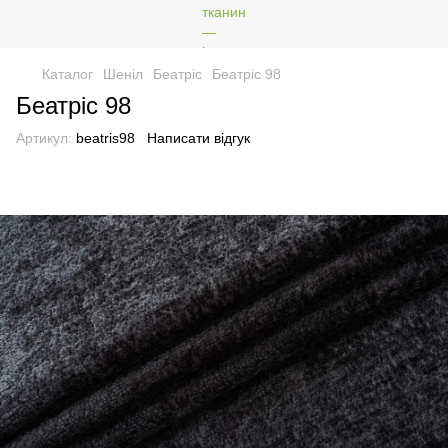
Каталог
Шеніл
Беатріс
Беатріс 98
Беатріс 98
Артикул:
beatris98
Написати відгук