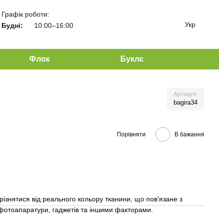
Графік роботи:
Укр
Будні:
10:00–16:00
Флок
Буклє
Артикул
bagira34
Порівняти
В бажання
різнятися від реального кольору тканини, що пов'язане з
отоапаратури, гаджетів та іншими факторами.