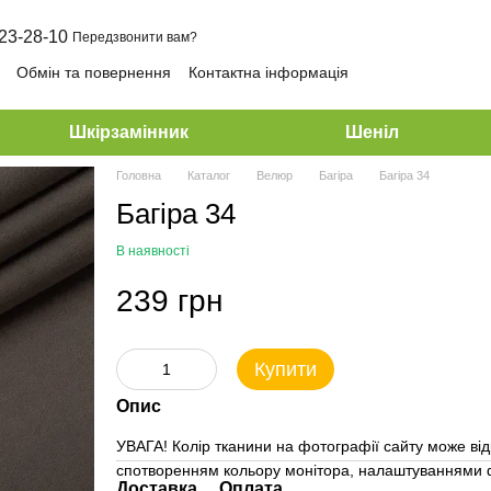
23-28-10
Передзвонити вам?
Обмін та повернення
Контактна інформація
Шкірзамінник
Шеніл
Головна
Каталог
Велюр
Багіра
Багіра 34
Багіра 34
В наявності
239 грн
Купити
Опис
УВАГА! Колір тканини на фотографії сайту може від
спотворенням кольору монітора, налаштуваннями ф
Доставка
Оплата