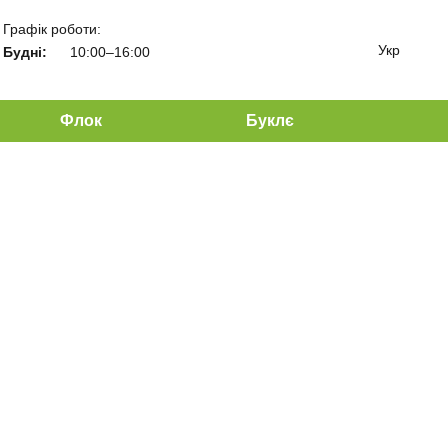
Графік роботи:
Укр
Будні:
10:00–16:00
Флок
Буклє