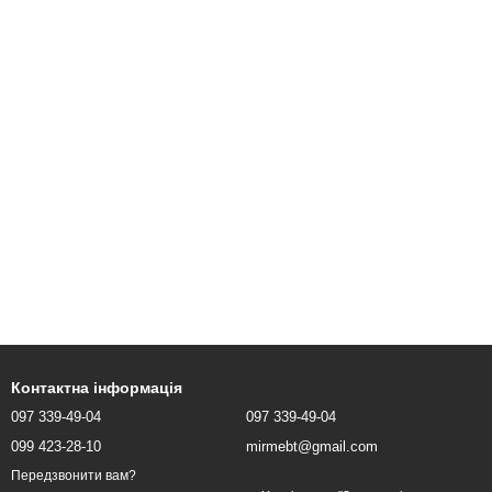
Контактна інформація
097 339-49-04
097 339-49-04
099 423-28-10
mirmebt@gmail.com
Передзвонити вам?